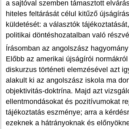
a sajtóval szemben támasztott elvárá
hiteles feltárását célul kitűző újságírá
küldetését: a választók tájékoztatásá
politikai döntéshozatalban való részvé
Írásomban az angolszász hagyomány v
Előbb az amerikai újságírói normákról 
diskurzus történeti elemzésével azt i
alakult ki az angolszász iskola ma d
objektivitás-doktrína. Majd azt vizsgá
ellentmondásokat és pozitívumokat re
tájékoztatás eszménye; arra a kérdés
ezeknek a hátrányoknak és előnyökne