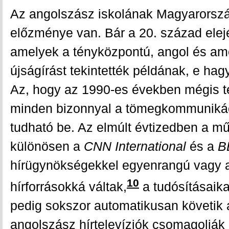
Az angolszász iskolának Magyarorszá
előzménye van. Bár a 20. század elejé
amelyek a tényközpontú, angol és ame
újságírást tekintették példának, e ha
Az, hogy az 1990-es években mégis té
minden bizonnyal a tömegkommunikác
tudható be. Az elmúlt évtizedben a m
különösen a
CNN International
és a
B
hírügynökségekkel egyenrangú vagy a
10
hírforrásokká váltak,
a tudósításaik
pedig sokszor automatikusan követik 
angolszász hírtelevíziók csomagolják 