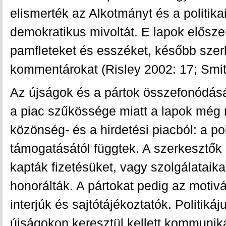
elismerték az Alkotmányt és a politik
demokratikus mivoltát. E lapok előszere
pamfleteket és esszéket, később szer
kommentárokat (Risley 2002: 17; Smit
Az újságok és a pártok összefonódását
a piac szűkössége miatt a lapok még
közönség- és a hirdetési piacból: a pol
támogatásától függtek. A szerkesztők
kapták fizetésüket, vagy szolgálataika
honorálták. A pártokat pedig az motiv
interjúk és sajtótájékoztatók. Politiká
újságokon keresztül kellett kommunik