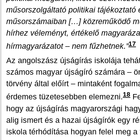
műsorszolgáltató politikai tájékoztató 
műsorszámaiban […] közreműködő mun
hírhez véleményt, értékelő magyaráza
17
hírmagyarázatot – nem fűzhetnek.”
Az angolszász újságírás iskolája tehá
számos magyar újságíró számára – önk
törvény által előírt – mintaként fogal
18
érdemes tüzetesebben elemezni.
Fe
hogy az újságírás magyarországi hag
alig ismert és a hazai újságírók egy 
iskola térhódítása hogyan felel meg a