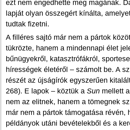
ezt nem engedhette meg magának. Da
lapját olyan összegért kínálta, amelye
tudtak fizetni.
A filléres sajtó már nem a pártok közö
tükrözte, hanem a mindennapi élet jel
bűnügyekről, katasztrófákról, sportes
hírességek életéről – számolt be. A s
részét az újságírók egyszerűen kitalál
268). E lapok – köztük a
Sun
mellett 
nem az elitnek, hanem a tömegnek s
már nem a pártok támogatása révén, 
példányok utáni bevételekből és a ke