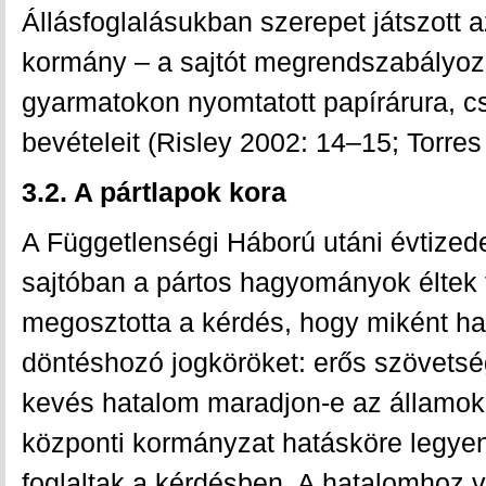
Állásfoglalásukban szerepet játszott a
kormány – a sajtót megrendszabályoza
gyarmatokon nyomtatott papírárura, c
bevételeit (Risley 2002: 14–15; Torres
3.2. A pártlapok kora
A Függetlenségi Háború utáni évtized
sajtóban a pártos hagyományok éltek t
megosztotta a kérdés, hogy miként h
döntéshozó jogköröket: erős szövetsé
kevés hatalom maradjon-e az államokn
központi kormányzat hatásköre legyen 
foglaltak a kérdésben. A hatalomhoz val