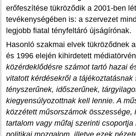
erőfeszítése tükröződik a 2001-ben l
tevékenységében is: a szervezet mind
legjobb fiatal tényfeltáró újságírónak.
Hasonló szakmai elvek tükröződnek a
és 1996 elején kihirdetett médiatörvé
közérdeklődésre számot tartó hazai és
vitatott kérdésekről a tájékoztatásnak
tényszerűnek, időszerűnek, tárgyilag
kiegyensúlyozottnak kell lennie. A mű
közzétett műsorszámok összessége, i
tartalom vagy műfaj szerinti csoportja
politikai mozgalom, illetve ezek nézet