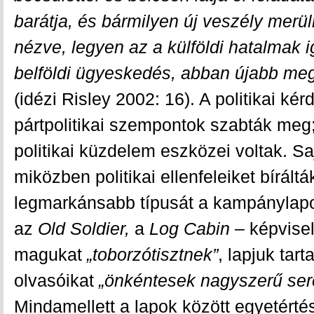
barátja, és bármilyen új veszély merül
nézve, legyen az a külföldi hatalmak
belföldi ügyeskedés, abban újabb mego
(idézi Risley 2002: 16). A politikai k
pártpolitikai szempontok szabták meg;
politikai küzdelem eszközei voltak. Saj
miközben politikai ellenfeleiket bíráltá
legmarkánsabb típusát a kampánylapo
az
Old Soldier,
a
Log Cabin
– képvisel
magukat
„toborzótisztnek”
, lapjuk tar
olvasóikat
„önkéntesek nagyszerű se
Mindamellett a lapok között egyetérté