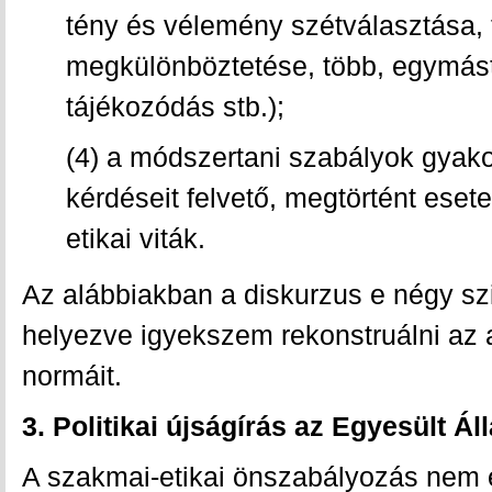
tény és vélemény szétválasztása, 
megkülönböztetése, több, egymástó
tájékozódás stb.);
(4) a módszertani szabályok gyako
kérdéseit felvető, megtörtént esete
etikai viták.
Az alábbiakban a diskurzus e négy szi
helyezve igyekszem rekonstruálni az a
normáit.
3. Politikai újságírás az Egyesült Á
A szakmai-etikai önszabályozás nem