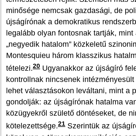
minősége nemcsak gazdasági, de polit
újságírónak a demokratikus rendszerb
legalább olyan fontosnak tartják, mint a
„negyedik hatalom” közkeletű szinonim
Montesquieu három klasszikus hatalm
20
tételezi.
Ugyanakkor az újságíró fele
kontrollnak nincsenek intézményesült 
lehet választásokon leváltani, mint a 
gondolják: az újságírónak hatalma van
közügyekről születő döntéseket, de n
21
kötelezettsége.
Szerintük az újságír