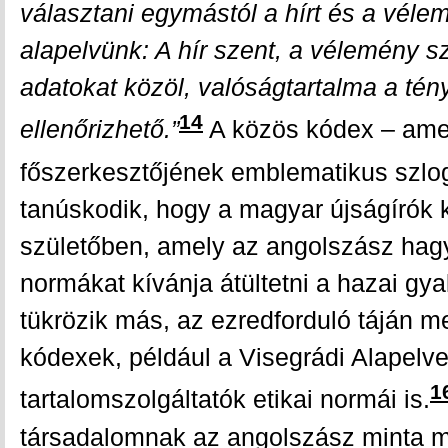
választani egymástól a hírt és a véle
alapelvünk: A hír szent, a vélemény sz
adatokat közöl, valóságtartalma a tény
14
ellenőrizhető.”
A közös kódex – amel
főszerkesztőjének emblematikus szlog
tanúskodik, hogy a magyar újságírók
születőben, amely az angolszász hag
normákat kívánja átültetni a hazai gya
tükrözik más, az ezredforduló táján m
kódexek, például a Visegrádi Alapelve
1
tartalomszolgáltatók etikai normái is.
társadalomnak az angolszász minta m