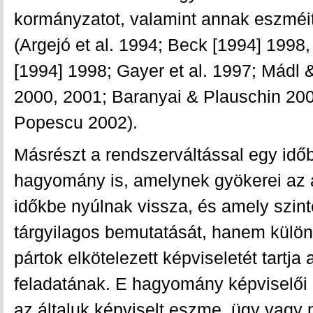
kormányzatot, valamint annak eszméit 
(Argejó et al. 1994; Beck [1994] 1998,
[1994] 1998; Gayer et al. 1997; Mádl
2000, 2001; Baranyai & Plauschin 200
Popescu 2002).
Másrészt a rendszerváltással egy időb
hagyomány is, amelynek gyökerei az á
időkbe nyúlnak vissza, és amely szin
tárgyilagos bemutatását, hanem külö
pártok elkötelezett képviseletét tartja
feladatának. E hagyomány képviselői 
az általuk képviselt eszme, ügy vagy p