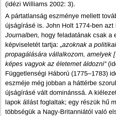
(idézi Williams 2002: 3).
A pártatlanság eszménye mellett továb
újságírásé is. John Holt 1774-ben azt 
Journalben,
hogy feladatának csak a e
képviseletét tartja:
„azoknak a politik
propagálására vállalkozom, amelyek 
képes vagyok az életemet áldozni”
(id
Függetlenségi Háború (1775–1783) ide
eszméje még jobban a háttérbe szorult
újságírásé vált dominánssá. A kiélezet
lapok állást foglaltak; egy részük hű 
többségük a Nagy-Britanniától való els