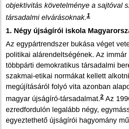
objektivitás követelménye a sajtóval
1
társadalmi elvárásoknak.
1. Négy újságírói iskola Magyarors
Az egypártrendszer bukása véget vete
politikai alárendeltségének. Az immár
többpárti demokratikus társadalmi b
szakmai-etikai normákat kellett alkot
megújításáról folyó vita azonban ala
2
magyar újságíró-társadalmat.
Az 199
ezredfordulón legalább négy, egymás
egyeztethető újságírói hagyomány mű