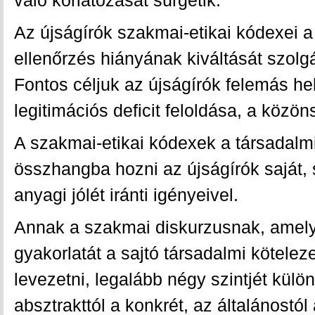
Az újságírók szakmai-etikai kódexei a
ellenőrzés hiányának kiváltását szolg
Fontos céljuk az újságírók felemás he
legitimációs deficit feloldása, a köz
A szakmai-etikai kódexek a társadalm
összhangba hozni az újságírók saját,
anyagi jólét iránti igényeivel.
Annak a szakmai diskurzusnak, amely
gyakorlatát a sajtó társadalmi kötelez
levezetni, legalább négy szintjét külö
absztrakttól a konkrét, az általánostól