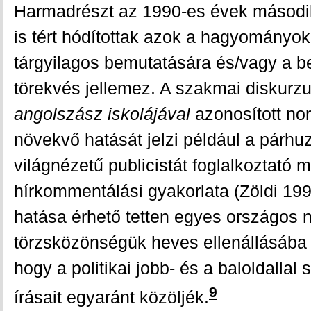
Harmadrészt az 1990-es évek másodi
is tért hódítottak azok a hagyományo
tárgyilagos bemutatására és/vagy a be
törekvés jellemez. A szakmai diskurz
angolszász iskolájával
azonosított no
növekvő hatását jelzi például a párh
világnézetű publicistát foglalkoztató 
hírkommentálási gyakorlata (Zöldi 1
hatása érhető tetten egyes országos 
törzsközönségük heves ellenállásába 
hogy a politikai jobb- és a baloldallal
9
írásait egyaránt közöljék.