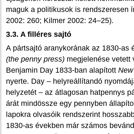
maguk a politikusok is rendszeresen 
2002: 260; Kilmer 2002: 24–25).
3.3. A filléres sajtó
A pártsajtó aranykorának az 1830-as év
(the penny press)
megjelenése vetett v
Benjamin Day 1833-ban alapított
New
nyerte. Day – helyreállítandó nyomdá
helyzetét – az átlagosan hatpennys p
árát mindössze egy pennyben állapít
lapokra olvasóik rendszerint hosszabb 
1830-as években már számos bevándor