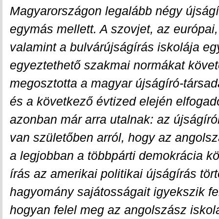
Magyarországon legalább négy újságír
egymás mellett. A szovjet, az európai,
valamint a bulvárújságírás iskolája 
egyeztethető szakmai normákat követ
megosztotta a magyar újságíró-társad
és a következő évtized elején elfogad
azonban már arra utalnak: az újságí
van születőben arról, hogy az angol
a legjobban a többpárti demokrácia k
írás az amerikai politikai újságírás tö
hagyomány sajátosságait igyekszik felt
hogyan felel meg az angolszász iskola