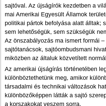
sajtóval. Az újságírók kezdetben a vil
mai Amerikai Egyesült Államok terüle
politikai pártok befolyása alatt álltak
sem lehetőségük, sem szükségük nem
Az önszabályozás ma ismert formái – 
sajtótanácsok, sajtóombudsmani hivata
miközben az általuk közvetített normák
Az amerikai újságírás történetében le
különböztethetünk meg, amikor különbö
társadalmi és technikai változások ha
különbözőképpen látták a sajtó szere
a korszakokat veszem sorra.