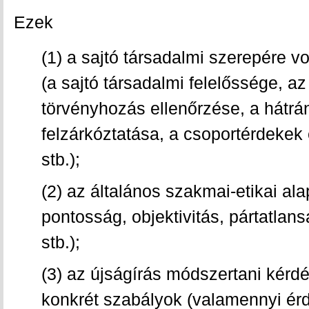
Ezek
(1) a sajtó társadalmi szerepére v
(a sajtó társadalmi felelőssége, az
törvényhozás ellenőrzése, a hátrá
felzárkóztatása, a csoportérdekek
stb.);
(2) az általános szakmai-etikai al
pontosság, objektivitás, pártatlan
stb.);
(3) az újságírás módszertani kérd
konkrét szabályok (valamennyi ér