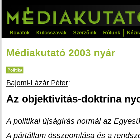
Rovatok
Kulcsszavak
Szerzőink
Rólunk
Kézir
Médiakutató 2003 nyár
Politika
Bajomi-Lázár Péter
:
Az objektivitás-doktrína n
A politikai újságírás normái az Egyes
A pártállam összeomlása és a rendsze