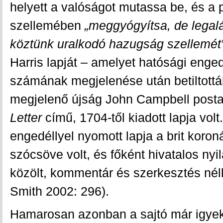
helyett a valóságot mutassa be, és a p
szellemében
„meggyógyítsa, de legalá
köztünk uralkodó hazugság szellemét
Harris lapját – amelyet hatósági enge
számának megjelenése után betiltottá
megjelenő újság John Campbell post
Letter
című, 1704-től kiadott lapja vol
engedéllyel nyomott lapja a brit koronáh
szócsöve volt, és főként hivatalos ny
közölt, kommentár és szerkesztés nélk
Smith 2002: 296).
Hamarosan azonban a sajtó már igyeke