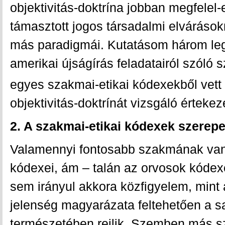
objektivitás-doktrína jobban megfelel
támasztott jogos társadalmi elvárások
más paradigmái. Kutatásom három leg
amerikai újságírás feladatairól szóló 
egyes szakmai-etikai kódexekből vett
objektivitás-doktrínát vizsgáló értekez
2. A szakmai-etikai kódexek szerep
Valamennyi fontosabb szakmának va
kódexei, ám – talán az orvosok kódexe
sem irányul akkora közfigyelem, mint 
jelenség magyarázata feltehetően a s
természetében rejlik. Szemben más s