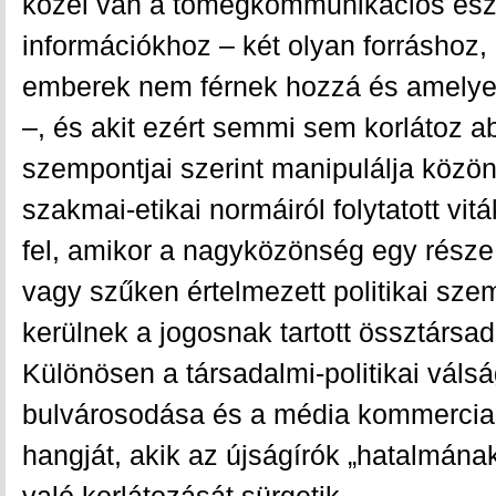
közel van a tömegkommunikációs es
információkhoz – két olyan forráshoz
emberek nem férnek hozzá és amelyet
–, és akit ezért semmi sem korlátoz 
szempontjai szerint manipulálja közön
szakmai-etikai normáiról folytatott vi
fel, amikor a nagyközönség egy része ú
vagy szűken értelmezett politikai sz
kerülnek a jogosnak tartott össztársad
Különösen a társadalmi-politikai válság
bulvárosodása és a média kommerciali
hangját, akik az újságírók „hatalmána
való korlátozását sürgetik.