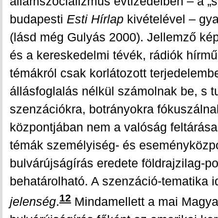
államszocializmus évtizedeiben – a „sz
budapesti
Esti Hírlap
kivételével – gya
(lásd még Gulyás 2000). Jellemző kép
és a kereskedelmi tévék, rádiók hírműs
témákról csak korlátozott terjedelembe
állásfoglalás nélkül számolnak be, s t
szenzációkra, botrányokra fókuszáln
központjában nem a valóság feltárása
témák személyiség- és eseményközpo
bulvárújságírás eredete földrajzilag-po
behatárolható. A szenzáció-tematika i
12
jelenség
.
Mindamellett a mai Magya