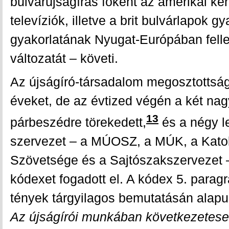
bulvárújságírás főként az amerikai ke
televíziók, illetve a brit bulvárlapok gy
gyakorlatának Nyugat-Európában felle
változatát – követi.
Az újságíró-társadalom megosztottság
éveket, de az évtized végén a két na
13
párbeszédre törekedett,
és a négy 
szervezet – a MÚOSZ, a MÚK, a Katol
Szövetsége és a Sajtószakszervezet 
kódexet fogadott el. A kódex 5. para
tények tárgyilagos bemutatásán alapu
Az újságírói munkában következetesen