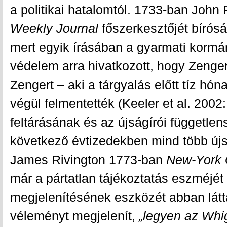
a politikai hatalomtól. 1733-ban John 
Weekly Journal
főszerkesztőjét bírósá
mert egyik írásában a gyarmati kormán
védelem arra hivatkozott, hogy Zenger
Zengert – aki a tárgyalás előtt tíz hón
végül felmentették (Keeler et al. 2002
feltárásának és az újságírói függetle
következő évtizedekben mind több új
James Rivington 1773-ban
New-York 
már a pártatlan tájékoztatás eszméjét 
megjelenítésének eszközét abban látt
véleményt megjelenít,
„legyen az Whig