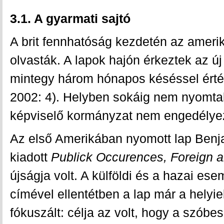
3.1. A gyarmati sajtó
A brit fennhatóság kezdetén az amerikai
olvasták. A lapok hajón érkeztek az új 
mintegy három hónapos késéssel érték
2002: 4). Helyben sokáig nem nyomtak 
képviselő kormányzat nem engedélyez
Az első Amerikában nyomott lap Benj
kiadott
Publick Occurences, Foreign 
újságja volt. A külföldi és a hazai es
címével ellentétben a lap már a helyi
fókuszált: célja az volt, hogy a szóbe