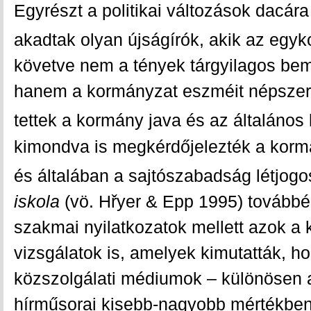
Egyrészt a politikai változások dacára
akadtak olyan újságírók, akik az egyko
követve nem a tények tárgyilagos bem
hanem a kormányzat eszméit népszerű
tettek a kormány java és az általános
kimondva is megkérdőjelezték a korm
és általában a sajtószabadság létjogo
iskola
(vö. Hřyer & Epp 1995) továbbé
szakmai nyilatkozatok mellett azok a kv
vizsgálatok is, amelyek kimutatták, h
közszolgálati médiumok – különösen
hírműsorai kisebb-nagyobb mértékben