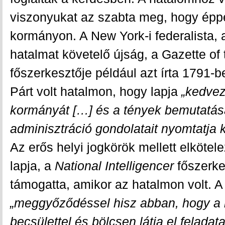
viszonyukat az szabta meg, hogy éppe
kormányon. A New York-i federalista, 
hatalmat követelő újság, a Gazette of 
főszerkesztője például azt írta 1791-b
Párt volt hatalmon, hogy lapja
„kedvez
kormányát […] és a tények bemutatás
adminisztráció gondolatait nyomtatja k
Az erős helyi jogkörök mellett elkötel
lapja, a
National Intelligencer
főszerke
támogatta, amikor az hatalmon volt. A 
„meggyőződéssel hisz abban, hogy a 
becsülettel és bölcsen látja el feladat