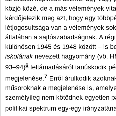
közjó közé, de a más vélemények vita
kérdőjelezik meg azt, hogy egy többp
létjogosultsága van a vélemények so
általában a sajtószabadságnak. A ré
különösen 1945 és 1948 között – is be
iskolának
nevezett hagyomány (vö. Hř
6
93–94)
feltámadásáról tanúskodik pél
7
megjelenése.
Erről árulkodik azokna
műsoroknak a megjelenése is, amelye
személyileg nem kötődnek egyetlen p
politikai spektrum egy-egy irányzatának