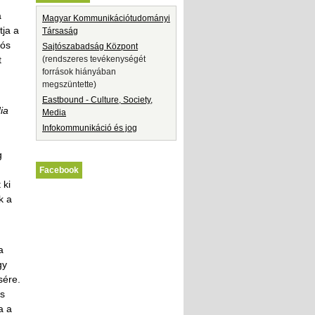
a
Magyar Kommunikációtudományi
tja a
Társaság
iós
Sajtószabadság Központ
t
(rendszeres tevékenységét
források hiányában
megszüntette)
Eastbound - Culture, Society,
ia
Media
Infokommunikáció és jog
g
Facebook
 ki
k a
a
gy
sére.
as
a a