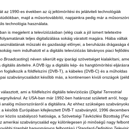
sát az 1990-es években az új jeltömörítési és jelátviteli technológiák
 stúdiókban, majd a műsortovábbító, napjainkra pedig már a műsorszór
ális technológia használata.
an is megjelent a televíziózásban (elég csak a jól ismert teletextre
s folyamatának teljes digitalizálása sokáig váratott magára. Hiába váltak
 használatának műszaki és gazdasági előnyei, a beruházás drágasága 
káig nem indulhatott el a digitális televíziózás látványos piaci fejlődés
deo Broadcasting
) néven sikerült egy iparági szövetséget kialakítani, ame
digitális átvitelre. A DVB így a digitális kép- és hangtömörítési eljárásr
n foglalkozik a földfelszíni (DVB-T), a kábeles (DVB-C) és a műholdas
pai szabványcsaládot később más, a kontinensen kívüli országok (pél
lasztott, ami a földfelszíni digitális televíziózás (
Digital Terrestrial
egnyilvánul. Az USA-ban már 1992-ben határozat született arról, hogy
színi analóg műsorszórásról a digitálisra. Az ehhez szükséges szabványoka
k a később Európában kifejlesztett DVB-T szabványtól, 1996 decembe
tor közös szabályozó hatósága, a Szövetségi Távközlési Bizottság (
Fed
Az amerikai szabványcsalád egy különlegesen jó minőségű nagy felbon
további tizenhét hagyományos felbontású (
Standard-Definition Televisi