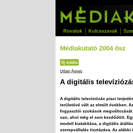
Rovatok
Kulcsszavak
Sze
Médiakutató 2004 ősz
Új média
Urbán Ágnes
:
A digitális televízióz
A digitális televíziózás piaci terje
területévé vált az elmúlt években. A
fogyasztói szokások megváltozását i
van, ahol még el sem kezdődött. Eg
modell kialakítása, a digitális átál
szerepvállalás tisztázása. Az alábbi