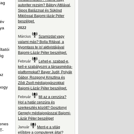
lag
autoriter rezsim? Bátory Attilával,
Sipos Balázzsal és Sükösd
Miklóssal Bajomi-lázár Péter
 év
beszélget.
nya
2022
Március
Szamizdat vagy
valami más? Bolla Ritával, a
Nyomtass te is! aktivistájával
tatói
Bajomi-Lázár Péter beszélget.
óg
Február
Lehet-e, szabad-e,
kell-e szabályozni a társasmédia-
platformokat? Bayer Judit, Polyák
az
Gábor, Rozgonyi Krisztina és
Ződi Zsolt médiajogászokkal
 hogy
Bajomi-Lázár Péter beszélget.
Február
Mi az a cenzúra?
Hol a határ cenzúra és
szerkesztés között? Gosztonyi
Gergely médiajogásszal Bajomi-
Lázár Péter beszélget
yenes
Január
Ment-e a világ
T-
előbbre a computerek által?