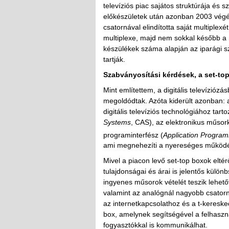
televíziós piac sajátos struktúrája és 
előkészületek után azonban 2003 végén
csatornával elindította saját multiplexé
multiplexe, majd nem sokkal később a n
készülékek száma alapján az iparági sz
tartják.
Szabványosítási kérdések, a set-to
Mint említettem, a digitális televízió
megoldódtak. Azóta kiderült azonban:
digitális televíziós technológiához tart
Systems
, CAS), az elektronikus műsor
programinterfész (
Application Program
ami megnehezíti a nyereséges működés
Mivel a piacon levő set-top boxok elt
tulajdonságai és árai is jelentős kül
ingyenes műsorok vételét teszik lehet
valamint az analógnál nagyobb csatorn
az internetkapcsolathoz és a t-keresk
box, amelynek segítségével a felhaszná
fogyasztókkal is kommunikálhat.