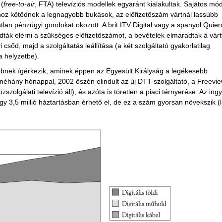
 (
free-to-air
, FTA) televíziós modellek egyaránt kialakultak. Sajátos mó
khoz kötődnek a legnagyobb bukások, az előfizetőszám vártnál lassúbb
an pénzügyi gondokat okozott. A brit ITV Digital vagy a spanyol Quier
tudták elérni a szükséges előfizetőszámot, a bevételek elmaradtak a vártt
 csőd, majd a szolgáltatás leállítása (a két szolgáltató gyakorlatilag
a helyzetbe).
bbnek ígérkezik, aminek éppen az Egyesült Királyság a legékesebb
n néhány hónappal, 2002 őszén elindult az új DTT-szolgáltató, a Freevi
olgálati televízió áll), és azóta is töretlen a piaci térnyerése. Az ing
gy 3,5 millió háztartásban érhető el, de ez a szám gyorsan növekszik (