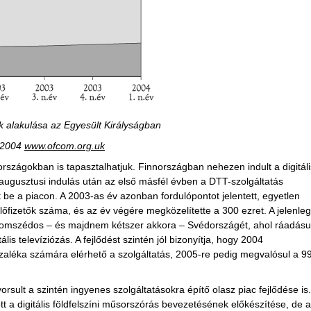
ak alakulása az Egyesült Királyságban
1 2004
www.ofcom.org.uk
rszágokban is tapasztalhatjuk. Finnországban nehezen indult a digitáli
. augusztusi indulás után az első másfél évben a DTT-szolgáltatás
tt be a piacon. A 2003-as év azonban fordulópontot jelentett, egyetlen
őfizetők száma, és az év végére megközelítette a 300 ezret. A jelenleg
zomszédos – és majdnem kétszer akkora – Svédországét, ahol ráadásul
tális televíziózás. A fejlődést szintén jól bizonyítja, hogy 2004
aléka számára elérhető a szolgáltatás, 2005-re pedig megvalósul a 9
rsult a szintén ingyenes szolgáltatásokra építő olasz piac fejlődése is.
t a digitális földfelszíni műsorszórás bevezetésének előkészítése, de a