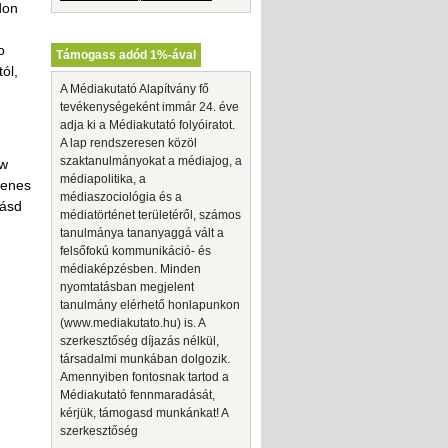
don
o
Támogass adód 1%-ával
ól,
A Médiakutató Alapítvány fő
tevékenységeként immár 24. éve
adja ki a Médiakutató folyóiratot.
A lap rendszeresen közöl
szaktanulmányokat a médiajog, a
ew
médiapolitika, a
yenes
médiaszociológia és a
lásd
médiatörténet területéről, számos
tanulmánya tananyaggá vált a
felsőfokú kommunikáció- és
médiaképzésben. Minden
nyomtatásban megjelent
tanulmány elérhető honlapunkon
(www.mediakutato.hu) is. A
szerkesztőség díjazás nélkül,
társadalmi munkában dolgozik.
Amennyiben fontosnak tartod a
Médiakutató fennmaradását,
kérjük, támogasd munkánkat! A
szerkesztőség