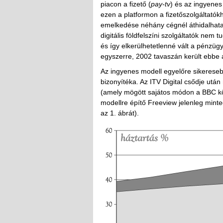
piacon a fizető (
pay-tv
) és az ingyenes
ezen a platformon a fizetőszolgáltató
emelkedése néhány cégnél áthidalhatatl
digitális földfelszíni szolgáltatók nem 
és így elkerülhetetlenné vált a pénzügyi
egyszerre, 2002 tavaszán került ebbe 
Az ingyenes modell egyelőre sikerese
bizonyítéka. Az ITV Digital csődje utá
(amely mögött sajátos módon a BBC közsz
modellre építő Freeview jelenleg minte
az 1. ábrát).