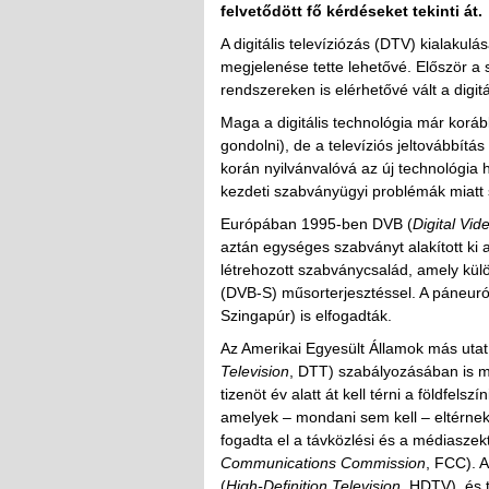
felvetődött fő kérdéseket tekinti át.
A digitális televíziózás (DTV) kialakulá
megjelenése tette lehetővé. Először a
rendszereken is elérhetővé vált a digit
Maga a digitális technológia már korább
gondolni), de a televíziós jeltovábbítá
korán nyilvánvalóvá az új technológia
kezdeti szabványügyi problémák miatt so
Európában 1995-ben DVB (
Digital Vi
aztán egységes szabványt alakított ki a 
létrehozott szabványcsalád, amely külö
(DVB-S) műsorterjesztéssel. A páneuró
Szingapúr) is elfogadták.
Az Amerikai Egyesült Államok más utat vá
Television
, DTT) szabályozásában is m
tizenöt év alatt át kell térni a földfel
amelyek – mondani sem kell – eltérne
fogadta el a távközlési és a médiaszek
Communications Commission
, FCC). 
(
High-Definition Television
, HDTV), és 