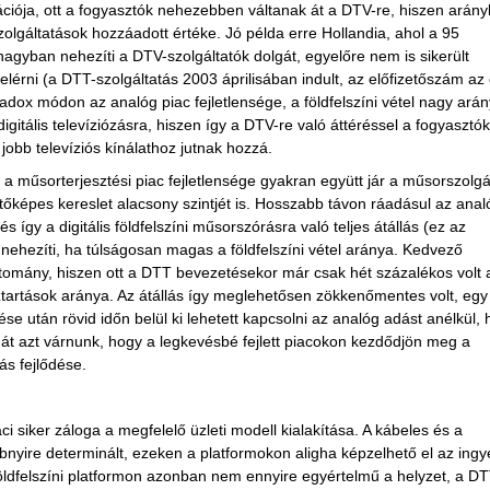
ációja, ott a fogyasztók nehezebben váltanak át a DTV-re, hiszen arány
 szolgáltatások hozzáadott értéke. Jó példa erre Hollandia, ahol a 95
 nagyban nehezíti a DTV-szolgáltatók dolgát, egyelőre nem is sikerült
elérni (a DTT-szolgáltatás 2003 áprilisában indult, az előfizetőszám az
adox módon az analóg piac fejletlensége, a földfelszíni vétel nagy ará
gitális televíziózásra, hiszen így a DTV-re való áttéréssel a fogyasztók
obb televíziós kínálathoz jutnak hozzá.
a műsorterjesztési piac fejletlensége gyakran együtt jár a műsorszolgál
izetőképes kereslet alacsony szintjét is. Hosszabb távon ráadásul az anal
s így a digitális földfelszíni műsorszórásra való teljes átállás (ez az
 nehezíti, ha túlságosan magas a földfelszíni vétel aránya. Kedvező
rtomány, hiszen ott a DTT bevezetésekor már csak hét százalékos volt 
áztartások aránya. Az átállás így meglehetősen zökkenőmentes volt, egy
se után rövid időn belül ki lehetett kapcsolni az analóg adást anélkül,
hát azt várnunk, hogy a legkevésbé fejlett piacokon kezdődjön meg a
ás fejlődése.
i siker záloga a megfelelő üzleti modell kialakítása. A kábeles és a
nyire determinált, ezeken a platformokon aligha képzelhető el az ing
 földfelszíni platformon azonban nem ennyire egyértelmű a helyzet, a DT