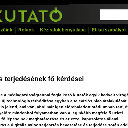
rzőink
Rólunk
Kéziratok benyújtása
Etikai szabályok
ás terjedésének fő kérdései
dése a médiagazdaságtannal foglalkozó kutatók egyik kedvelt vizsgá
z új technológia térhódítása egyben a televíziós piac átalakulását
s jelenti, ami van, ahol már igen előrehaladott stádiumban tart, é
yelőre mindenhol folyamatban van a leginkább megfelelő üzleti
lás fő lépéseinek meghatározása és az ezzel kapcsolatos állami
 írás a digitális műsorterjesztés bevezetése és terjedése során edd