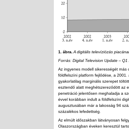
1. ábra.
A digitális televíziózás piacán
Forrás: Digital Television Update – Q
Az ingyenes modell sikerességét más o
földfelszíni platform fejlődése, a 2001
gyakorlatilag marginális szerepet töltö
esztendő alatt meghétszereződött az el
penetráció jelentősen meghaladja a s
évvel korábban indult a földfelszíni digi
augusztusában már a lakosság 94 száz
százalékos lefedettség.
Az elmúlt időszakban látványosan felgyo
Olaszországban éveken keresztül tartot