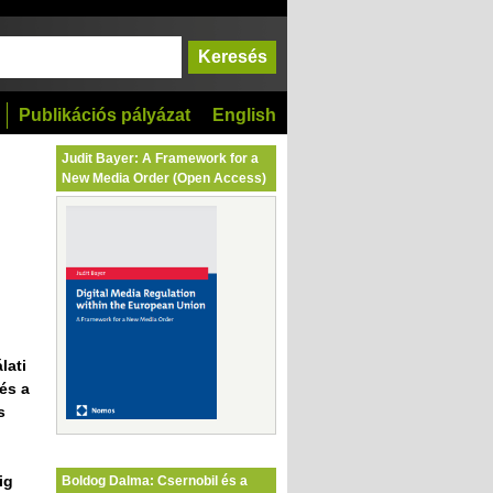
Publikációs pályázat
English
Judit Bayer: A Framework for a
New Media Order (Open Access)
lati
 és a
s
ig
Boldog Dalma: Csernobil és a