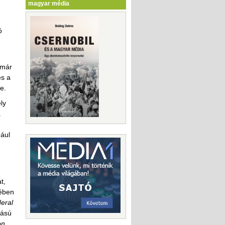
magyar média
ó
 már
és a
e.
ly
a
dául
t,
rében
eral
tású
on
,