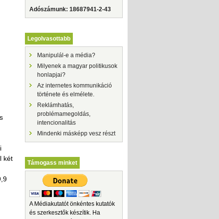
Adószámunk: 18687941-2-43
Legolvasottabb
Manipulál-e a média?
Milyenek a magyar politikusok
honlapjai?
Az internetes kommunikáció
története és elmélete.
Reklámhatás,
problémamegoldás,
s
intencionalitás
Mindenki másképp vesz részt
i
 két
Támogass minket
9,9
A Médiakutatót önkéntes kutatók
és szerkesztők készítik. Ha