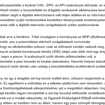
elmulasztották a konkrét CAS-, EPG- és API-szabványok előírását, ez 
rthető módon a bonyolultabb és drágább rendszerek alkalmazása lassí
ban segíti a digitális televíziózásra való teljes átállást és az informác
 kevesebbet nyújtó rendszerekkel kezdetben látványosabb eredményeke
ssé válik a digitális televíziós szolgáltatások széles spektrumának
adtak erre a kérdésre. Több országban a kormányzat az MHP (
Multimed
öntött, ami a potenciálisan elérhető szolgáltatások színvonala
hogy az elköteleződés sokszor csak az előírások szintjén valósult meg,
ról született kormányzati döntés (2001 eleje) után több mint egy évi
kapni a piacon. A szabványról szóló döntés előkészítetlen volt, a
ntettel a piaci kereslet és kínálat alakulására. Hasonló helyzet alakult
yról szóló döntés után sokáig a készülékellátási problémákról szólta
y, és így a drágább set-top boxok mellett dönt, célszerű megfontolni a
. Ez egyébként a műholdas és a kábeles platformon nem ismeretlen, 
a fizetőszolgáltatásaik elterjesztéséhez azt a megoldást választani, ho
majd később ingyen bocsátották a set-top boxokat előfizetőik rendelkezé
snek ezt a módját választotta, az Egyesült Királyságbeli BSkyB műhold
ogy ebben az esetben nem az állam, hanem egy piaci szereplő támogatj