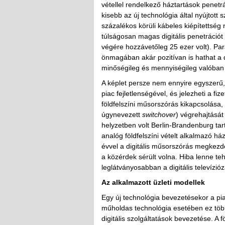
vétellel rendelkező háztartások penetr
kisebb az új technológia által nyújtott
százalékos körüli kábeles kiépítettség
túlságosan magas digitális penetrációt 
végére hozzávetőleg 25 ezer volt). Par
önmagában akár pozitívan is hathat a di
minőségileg és mennyiségileg valóban j
A képlet persze nem ennyire egyszerű, 
piac fejletlenségével, és jelezheti a f
földfelszíni műsorszórás kikapcsolása, é
úgynevezett
switchover
) végrehajtását
helyzetben volt Berlin-Brandenburg ta
analóg földfelszíni vételt alkalmazó h
évvel a digitális műsorszórás megkezdé
a közérdek sérült volna. Hiba lenne te
leglátványosabban a digitális televízióz
Az alkalmazott üzleti modellek
Egy új technológia bevezetésekor a piac
műholdas technológia esetében ez több
digitális szolgáltatások bevezetése. A