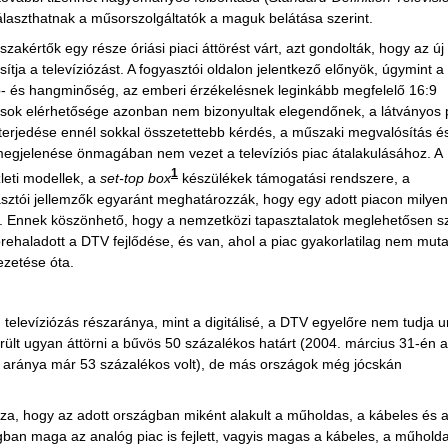
laszthatnak a műsorszolgáltatók a maguk belátása szerint.
szakértők egy része óriási piaci áttörést várt, azt gondolták, hogy az új
sítja a televíziózást. A fogyasztói oldalon jelentkező előnyök, úgymint a
p- és hangminőség, az emberi érzékelésnek leginkább megfelelő 16:9
tások elérhetősége azonban nem bizonyultak elegendőnek, a látványos p
lterjedése ennél sokkal összetettebb kérdés, a műszaki megvalósítás é
 megjelenése önmagában nem vezet a televíziós piac átalakulásához. A
1
leti modellek, a
set-top box
készülékek támogatási rendszere, a
yasztói jellemzők egyaránt meghatározzák, hogy egy adott piacon milyen
zás. Ennek köszönhető, hogy a nemzetközi tapasztalatok meglehetősen s
rehaladott a DTV fejlődése, és van, ahol a piac gyakorlatilag nem muta
ezetése óta.
levíziózás részaránya, mint a digitálisé, a DTV egyelőre nem tudja ur
erült ugyan áttörni a bűvös 50 százalékos határt (2004. március 31-én a
ások aránya már 53 százalékos volt), de más országok még jócskán
a, hogy az adott országban miként alakult a műholdas, a kábeles és 
ágban maga az analóg piac is fejlett, vagyis magas a kábeles, a műhold