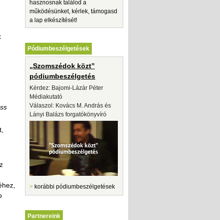
hasznosnak találod a
működésünket, kérlek, támogasd
a lap elkészítését!
x
Pódiumbeszélgetések
„Szomszédok közt”
pódiumbeszélgetés
Kérdez: Bajomi-Lázár Péter
Médiakutató
Válaszol: Kovács M. András és
ess
Lányi Balázs forgatókönyvíró
t,
z
éhez,
>
korábbi pódiumbeszélgetések
p
Partnereink