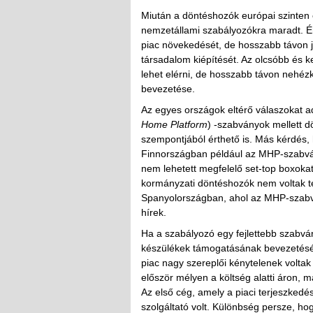
Miután a döntéshozók európai szinten 
nemzetállami szabályozókra maradt. É
piac növekedését, de hosszabb távon job
társadalom kiépítését. Az olcsóbb és
lehet elérni, de hosszabb távon nehézke
bevezetése.
Az egyes országok eltérő válaszokat 
Home Platform
) -szabványok mellett d
szempontjából érthető is. Más kérdés, 
Finnországban például az MHP-szabvány
nem lehetett megfelelő set-top boxokat 
kormányzati döntéshozók nem voltak teki
Spanyolországban, ahol az MHP-szabván
hírek.
Ha a szabályozó egy fejlettebb szabván
készülékek támogatásának bevezetését
piac nagy szereplői kénytelenek voltak 
először mélyen a költség alatti áron, 
Az első cég, amely a piaci terjeszkedé
szolgáltató volt. Különbség persze, h