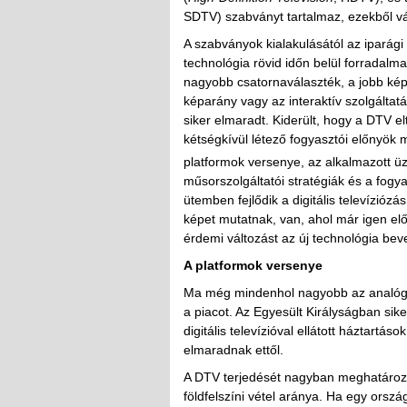
SDTV) szabványt tartalmaz, ezekből vá
A szabványok kialakulásától az iparági 
technológia rövid időn belül forradalma
nagyobb csatornaválaszték, a jobb ké
képarány vagy az interaktív szolgálta
siker elmaradt. Kiderült, hogy a DTV e
kétségkívül létező fogyasztói előnyök
platformok versenye, az alkalmazott üz
műsorszolgáltatói stratégiák és a fog
ütemben fejlődik a digitális televízió
képet mutatnak, van, ahol már igen elő
érdemi változást az új technológia bev
A platformok versenye
Ma még mindenhol nagyobb az analóg te
a piacot. Az Egyesült Királyságban sik
digitális televízióval ellátott háztart
elmaradnak ettől.
A DTV terjedését nagyban meghatározz
földfelszíni vétel aránya. Ha egy orsz