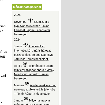
Médiakutató podcast
2025
November
Szamizdat a
iaci
nyolcvanas években. Jakab
Lajossal Bajomi-Lázár Péter
s a
beszélget.
2024
Június
A távírótól az
internetig: két bináris hálózat
zínes
összevetése. Boldog Dalmával
tott
Jamriskó Tamás beszélget.
Április
"A történelem olyan,
mint egy szappanopera." Mátay
Mónikával Jamriskó Tamás
alni
beszélget.
Március
A videójáték ma már
nem egy szubkulturális jelenség
– Pintér Róbert médiakutató
a
Január
Milyen a magyar
as
médiarendszer? Hibrid vagy