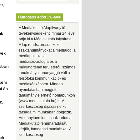
re,
Támogass adód 1%-ával
A Médiakutató Alapítvány fő
ik
tevékenységeként immár 24. éve
adja ki a Médiakutató folyóiratot.
A lap rendszeresen közöl
szaktanulmányokat a médiajog, a
yek
médiapolitika, a
médiaszociológia és a
ésben
médiatörténet területéről, számos
tanulmánya tananyaggá vált a
felsőfokú kommunikáció- és
tsem
médiaképzésben. Minden
i és
nyomtatásban megjelent
tanulmány elérhető honlapunkon
(www.mediakutato.hu) is. A
z,
szerkesztőség díjazás nélkül,
társadalmi munkában dolgozik.
Amennyiben fontosnak tartod a
Médiakutató fennmaradását,
kérjük, támogasd munkánkat! A
szerkesztőség
eli