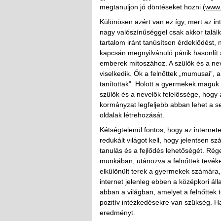
megtanuljon jó döntéseket hozni
(www.
Különösen azért van ez így, mert az int
nagy valószínűséggel csak akkor talá
tartalom iránt tanúsítson érdeklődést, 
kapcsán megnyilvánuló pánik hasonlít a
emberek mítoszához. A szülők és a nev
viselkedik. Ők a felnőttek „mumusai”, a
tanítottak”. Holott a gyermekek maguk
szülők és a nevelők felelőssége, hogy
kormányzat legfeljebb abban lehet a 
oldalak létrehozását.
Kétségtelenül fontos, hogy az interne
redukált világot kell, hogy jelentsen 
tanulás és a fejlődés lehetőségét. Rég
munkában, utánozva a felnőttek tevéke
elkülönült terek a gyermekek számára,
internet jelenleg ebben a középkori áll
abban a világban, amelyet a felnőttek
pozitív intézkedésekre van szükség. Ha
eredményt.