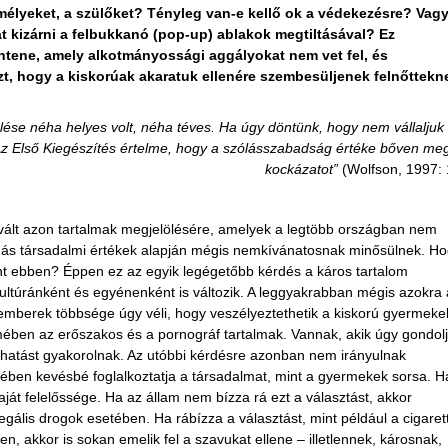
emélyeket, a szülőket? Tényleg van-e kellő ok a védekezésre? Vag
t kizárni a felbukkanó (pop-up) ablakok megtiltásával? Ez
entene, amely alkotmányossági aggályokat nem vet fel, és
zt, hogy a kiskorúak akaratuk ellenére szembesüljenek felnőttekn
lése néha helyes volt, néha téves. Ha úgy döntünk, hogy nem vállaljuk 
Az Első Kiegészítés értelme, hogy a szólásszabadság értéke bőven meg
kockázatot”
(Wolfson, 1997: 
té vált azon tartalmak megjelölésére, amelyek a legtöbb országban nem
 más társadalmi értékek alapján mégis nemkívánatosnak minősülnek. H
nt ebben? Éppen ez az egyik legégetőbb kérdés a káros tartalom
ltúránként és egyénenként is változik. A leggyakrabban mégis azokra 
emberek többsége úgy véli, hogy veszélyeztethetik a kiskorú gyermeke
ében az erőszakos és a pornográf tartalmak. Vannak, akik úgy gondolj
s hatást gyakorolnak. Az utóbbi kérdésre azonban nem irányulnak
ben kevésbé foglalkoztatja a társadalmat, mint a gyermekek sorsa. H
aját felelőssége. Ha az állam nem bízza rá ezt a választást, akkor
llegális drogok esetében. Ha rábízza a választást, mint például a cigaret
n, akkor is sokan emelik fel a szavukat ellene – illetlennek, károsnak,