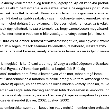
ekmény kívül marad a jog területén, legfeljebb kijelölt
zónák
ba próbálj
an az állam nem ismeri el a választás, azaz a beleegyezés jogát. Mive
ai csak felnőttek lehetnek. Kriminalizálni lehet, hogy gyermek számára
éget. Például az újabb szabályok szerint dohánytermék gyermekeknek 
én nem lehet dohányárut reklámozni. De gyermekek nemcsak az iskolák
csak úgy juthatnak hozzá e termékhez, hogy személyesen megvásárolj
. Az interneten a védelem e hiányossága hatványozottan jelentkezik.
 kultúra és az emberi természet változatosságát. Az, ami egyesek szám
n szükséges, mások számára kellemetlen, felháborító, visszataszító.
zt a tartalmat keresse, amely számára kellemes, és ne kelljen olyanna
is megkísérlik korlátozni a pornográf vagy a szélsőségesen erőszakos
rikai Egyesült Államokban például a Legfelsőbb Bíróság
cén” tartalom nem élvez alkotmányos védelmet, tehát a tagállamok
kat. Obszcénnak az a tartalom minősül, amely a kortárs közösségi nor
 interest
) apellál, és egészében nélkülöz minden komoly irodalmi, művé
amerikai Legfelsőbb Bíróság azonban több döntésében is kimondta, h
 ez a szabály, mivel a „kortárs közösség” kifejezés magában foglalná 
éges értékrendet (Bayer, 2002; Lustyik, 2000).
ja az emberekkel szembeni kegyetlen vagy másként embertelen erőszak