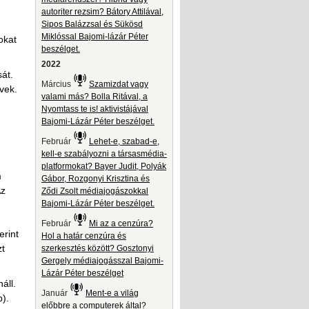
autoriter rezsim? Bátory Attilával,
Sipos Balázzsal és Sükösd
Miklóssal Bajomi-lázár Péter
okat
beszélget.
2022
át.
Március
Szamizdat vagy
vek.
valami más? Bolla Ritával, a
Nyomtass te is! aktivistájával
Bajomi-Lázár Péter beszélget.
Február
Lehet-e, szabad-e,
kell-e szabályozni a társasmédia-
platformokat? Bayer Judit, Polyák
m
Gábor, Rozgonyi Krisztina és
Az
Ződi Zsolt médiajogászokkal
Bajomi-Lázár Péter beszélget.
Február
Mi az a cenzúra?
erint
Hol a határ cenzúra és
zt
szerkesztés között? Gosztonyi
Gergely médiajogásszal Bajomi-
Lázár Péter beszélget
áll.
Január
Ment-e a világ
b).
előbbre a computerek által?