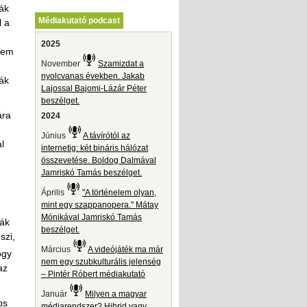
ák
Médiakutató podcast
l a
2025
nem
November
Szamizdat a
nyolcvanas években. Jakab
ák
Lajossal Bajomi-Lázár Péter
beszélget.
ára
2024
Június
A távírótól az
l
internetig: két bináris hálózat
összevetése. Boldog Dalmával
Jamriskó Tamás beszélget.
Április
"A történelem olyan,
mint egy szappanopera." Mátay
Mónikával Jamriskó Tamás
mák
beszélget.
szi,
Március
A videójáték ma már
ogy
nem egy szubkulturális jelenség
az
– Pintér Róbert médiakutató
Január
Milyen a magyar
os
médiarendszer? Hibrid vagy