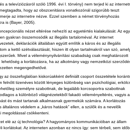
 a televíziózásról szóló 1996. évi I. törvény) nem terjed ki az internet
megtagadta, hogy az obszcenitásra vonatkozónál szigorúbb teszt
merje az internetre nézve. Ezzel szemben a német törvényhozás
ra is (Bayer, 2005).
ncepcionális nézet eltérése nehezíti az egyetértés kialakulását. Az egy
en gyakran összemosódik az illegális tartaloméval. Az internet
zetek, deklarációk általában együtt említik a káros és az illegális
om a kettő szétválasztását, hiszen itt olyan tartalmakról van szó, amel
gszerűek. Mivel a véleménynyilvánítási szabadság csak meghatározott
ű lehetőség a korlátozásra, ha az alkotmány vagy nemzetközi szerződ
fejezetten megengedhetővé.
gy az összefoglalóan kiskorúakként definiált csoport összetétele korán
elnőtt tizenéves között lényeges különbség van pszichológiai, erkölcs
ehetőleg személyre szabottnak, de legalább korcsoportra szabottnak
odlagos a különböző világnézetekből fakadó véleményeltérés, vagyis a
mást és mást tartanak alkalmasnak gyermekük számára. A korlátozás
cs általános védelem a „káros hatások” ellen, a szülők és a nevelők
ai megoldással csökkenteni.
yzet elé az új technológia? A hagyományos kommunikációban az állam
eli korlátokat. Az interneten azonban ez nincs így: sem térbeli, sem időb