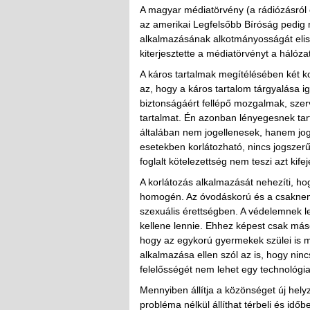
A magyar médiatörvény (a rádiózásról és
az amerikai Legfelsőbb Bíróság pedig 
alkalmazásának alkotmányosságát elis
kiterjesztette a médiatörvényt a hálózat
A káros tartalmak megítélésében két ko
az, hogy a káros tartalom tárgyalása ig
biztonságáért fellépő mozgalmak, szerve
tartalmat. Én azonban lényegesnek tart
általában nem jogellenesek, hanem jo
esetekben korlátozható, nincs jogszer
foglalt kötelezettség nem teszi azt ki
A korlátozás alkalmazását nehezíti, ho
homogén. Az óvodáskorú és a csaknem f
szexuális érettségben. A védelemnek l
kellene lennie. Ehhez képest csak más
hogy az egykorú gyermekek szülei is 
alkalmazása ellen szól az is, hogy nin
felelősségét nem lehet egy technológi
Mennyiben állítja a közönséget új hel
probléma nélkül állíthat térbeli és időb