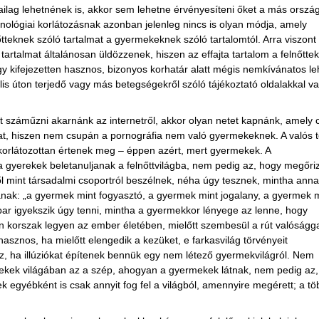
iailag lehetnének is, akkor sem lehetne érvényesíteni őket a más orsz
chnológiai korlátozásnak azonban jelenleg nincs is olyan módja, amely
őtteknek szóló tartalmat a gyermekeknek szóló tartalomtól. Arra viszont
tartalmat általánosan üldözzenek, hiszen az effajta tartalom a felnőttek
y kifejezetten hasznos, bizonyos korhatár alatt mégis nemkívánatos le
s úton terjedő vagy más betegségekről szóló tájékoztató oldalakkal va
száműzni akarnánk az internetről, akkor olyan netet kapnánk, amely 
at, hiszen nem csupán a pornográfia nem való gyermekeknek. A valós t
k korlátozottan értenek meg – éppen azért, mert gyermekek. A
a gyerekek beletanuljanak a felnőttvilágba, nem pedig az, hogy megőri
l mint társadalmi csoportról beszélnek, néha úgy tesznek, mintha ann
ak: „a gyermek mint fogyasztó, a gyermek mint jogalany, a gyermek m
ar igyekszik úgy tenni, mintha a gyermekkor lényege az lenne, hogy
ín korszak legyen az ember életében, mielőtt szembesül a rút valóságga
znos, ha mielőtt elengedik a kezüket, e farkasvilág törvényeit
, ha illúziókat építenek bennük egy nem létező gyermekvilágról. Nem
mekek világában az a szép, ahogyan a gyermekek látnak, nem pedig az,
k egyébként is csak annyit fog fel a világból, amennyire megérett; a tö