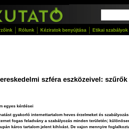
rzőink
Rólunk
Kéziratok benyújtása
Etikai szabályok
kereskedelmi szféra eszközeivel: szűrők
om egyes kérdései
hatást gyakorló internettartalom heves érzelmeket és szabályozás
 internet fogas feladvány a szabályozás minden területén; különöse
pán káros tartalom jelent kihívást. De vajon mennyire foglalkozt