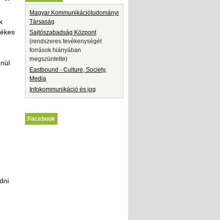
Magyar Kommunikációtudományi
k
Társaság
tékes
Sajtószabadság Központ
(rendszeres tevékenységét
források hiányában
megszüntette)
enül
Eastbound - Culture, Society,
Media
Infokommunikáció és jog
Facebook
dni