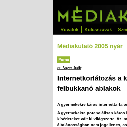
Rovatok
Kulcsszavak
Sze
Médiakutató 2005 nyár
Pornó
dr. Bayer Judit
:
Internetkorlátozás a 
felbukkanó ablakok
A gyermekekre káros internettartal
A gyermekekre potenciálisan káros 
kísérleteket vált ki világszerte. Az
általánosságban nem jogellenes, csu