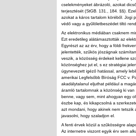
cselekményeket ábrázoló, azokat dics
terjesztését (StGB. 131., 184. §§). Ezek
azokat a káros tartalom köréből. Jogi 
védő vagy a gyűlöletbeszédet tiltó ren
Az elektronikus médiában csaknem min
Ezt eredetileg alátámasztották az elek
Egyrészt az az érv, hogy a földi frek
jelentették, szűkös jószágnak számíta
veszik, a közösség érdekeit kellene sz
közönséghez jut el, s ez stratégiai jel
úgynevezett igéző hatással, amely lebili
amerikai Legfelsőbb Bíróság FCC v. P
akadálytalanul eljuthat például a magá
áramló tartalomnak a közönség ki van s
benne, vagy sem, mint ahogyan egy ol
észbe kap, és kikapcsolná a szerkezete
azt mondani, hogy akinek nem tetszik a
javasolni, hogy szaladjon el.
A fenti érvek közül a szűkösségre alap
Az internetre viszont egyik érv sem alk