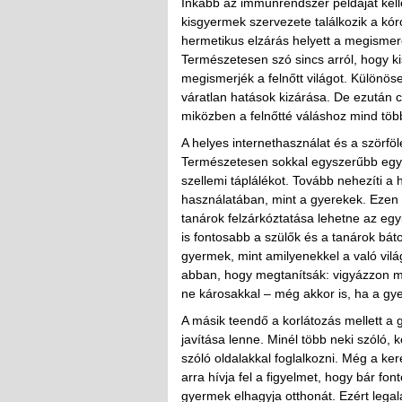
Inkább az immunrendszer példáját kell
kisgyermek szervezete találkozik a kóro
hermetikus elzárás helyett a megismeré
Természetesen szó sincs arról, hogy k
megismerjék a felnőtt világot. Különös
váratlan hatások kizárása. De ezután 
miközben a felnőtté váláshoz mind több
A helyes internethasználat és a szörföl
Természetesen sokkal egyszerűbb egy 
szellemi táplálékot. Tovább nehezíti a
használatában, mint a gyerekek. Ezen a
tanárok felzárkóztatása lehetne az egy
is fontosabb a szülők és a tanárok báto
gyermek, mint amilyenekkel a való vilá
abban, hogy megtanítsák: vigyázzon mag
ne károsakkal – még akkor is, ha a gy
A másik teendő a korlátozás mellett 
javítása lenne. Minél több neki szóló, 
szóló oldalakkal foglalkozni. Még a ke
arra hívja fel a figyelmet, hogy bár fo
gyermek elhagyja otthonát. Ezért legal