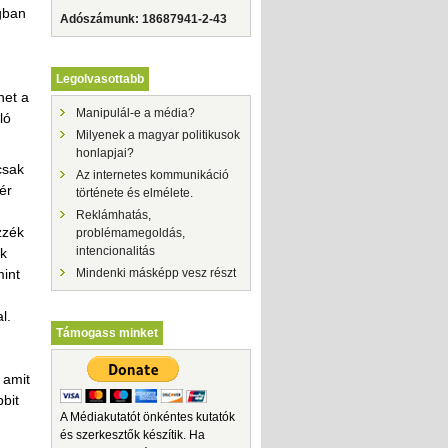
ágban
Adószámunk: 18687941-2-43
Legolvasottabb
het a
Manipulál-e a média?
ló
Milyenek a magyar politikusok
honlapjai?
csak
Az internetes kommunikáció
ér
története és elmélete.
Reklámhatás,
zzék
problémamegoldás,
intencionalitás
ak
int
Mindenki másképp vesz részt
l.
Támogass minket
 amit
bbit
A Médiakutatót önkéntes kutatók
és szerkesztők készítik. Ha