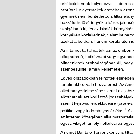
erkölcstelennek bélyegezve –, de a csel
szorítani. A gyermekek esetében azonb
gyermek nem büntethető, a tiltás alany
hozzáférhetővé tegyék a káros jelens
szolgálható ki, és az iskolák környék
környékén közlekednek, valamint nem
azokat a boltban, hanem kerülő úton is
Az internet tartalma tükrözi az emberi
elfogadható, hétköznapi vagy egyenese
Mindenkinek szabadságában áll, hogy a
szembesülnie, amely kellemetlen.
Egyes országokban felnőttek esetében 
tartalmakhoz való hozzáférést. Az Ame
alkotmányértelmezése szerint az „obsz
alkothatnak azt korlátozó jogszabályo
szerint kéjsóvár érdeklődésre (
prurient
1
politikai vagy tudományos értéket.
Az 
az internet közegében alkalmazhatatlan
egész világot, amely nélkülözi az egys
A német Büntető Törvénykönyv is tilt