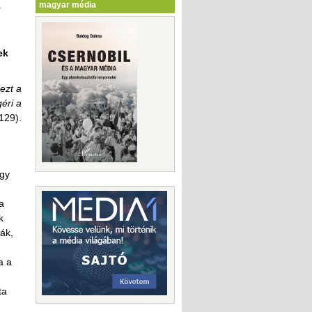
magyar média
y
ek
ezt a
éri a
129).
ogy
a
k
ák,
a a
ta