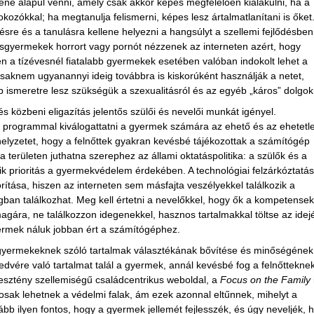
ene alapul venni, amely csak akkor képes megfelelően kialakulni, ha a
kozókkal; ha megtanulja felismerni, képes lesz ártalmatlanítani is őket.
sre és a tanulásra kellene helyezni a hangsúlyt a szellemi fejlődésben 
isgyermekek horrort vagy pornót nézzenek az interneten azért, hogy
en a tízévesnél fiatalabb gyermekek esetében valóban indokolt lehet a
csaknem ugyanannyi ideig továbbra is kiskorúként használják a netet,
 ismeretre lesz szükségük a szexualitásról és az egyéb „káros” dolgokr
és közbeni eligazítás jelentős szülői és nevelői munkát igényel.
programmal kiválogattatni a gyermek számára az ehető és az ehetetl
 helyzetet, hogy a felnőttek gyakran kevésbé tájékozottak a számítógép
 területen juthatna szerephez az állami oktatáspolitika: a szülők és a
ik prioritás a gyermekvédelem érdekében. A technológiai felzárkóztatás
rítása, hiszen az interneten sem másfajta veszélyekkel találkozik a
gban találkozhat. Meg kell értetni a nevelőkkel, hogy ők a kompetensek
ára, ne találkozzon idegenekkel, hasznos tartalmakkal töltse az idejé
ermek náluk jobban ért a számítógéphez.
a gyermekeknek szóló tartalmak választékának bővítése és minőségének
kedvére való tartalmat talál a gyermek, annál kevésbé fog a felnőttekne
resztény szellemiségű családcentrikus weboldal, a
Focus on the Family
ntosak lehetnek a védelmi falak, ám ezek azonnal eltűnnek, mihelyt a
ább ilyen fontos, hogy a gyermek jellemét fejlesszék, és úgy neveljék, 