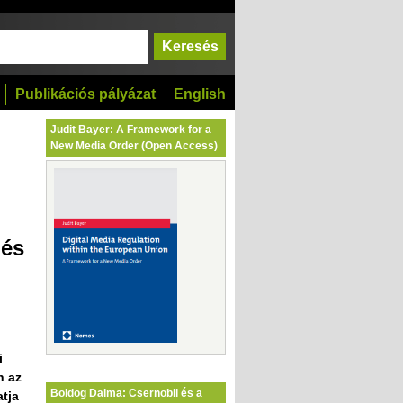
Publikációs pályázat
English
Judit Bayer: A Framework for a
New Media Order (Open Access)
 és
i
n az
Boldog Dalma: Csernobil és a
atja