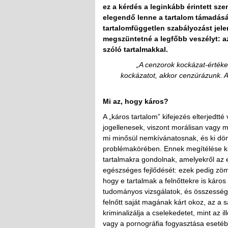
ez a kérdés a leginkább érintett sz
elegendő lenne a tartalom támadásá
tartalomfüggetlen szabályozást jel
megszüntetné a legfőbb veszélyt: a
szóló tartalmakkal.
„A cenzorok kockázat-értéke
kockázatot, akkor cenzúrázunk. 
Mi az, hogy káros?
A „káros tartalom” kifejezés elterjedt
jogellenesek, viszont morálisan vagy
mi minősül nemkívánatosnak, és ki dö
problémakörében. Ennek megítélése ku
tartalmakra gondolnak, amelyekről az 
egészséges fejlődését: ezek pedig zöm
hogy e tartalmak a felnőttekre is káro
tudományos vizsgálatok, és összességé
felnőtt saját magának kárt okoz, az a s
kriminalizálja a cselekedetet, mint az i
vagy a pornográfia fogyasztása esetébe