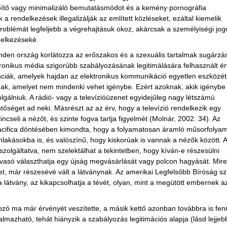
őítő vagy minimalizáló bemutatásmódot és a kemény pornográfia
 a rendelkezések illegalizálják az említett közléseket, ezáltal kiemelik
problémát legfeljebb a végrehajtásuk okoz, akárcsak a személyiségi jog
delkezéseké.
den ország korlátozza az erőszakos és a szexuális tartalmak sugárzás
tronikus média szigorúbb szabályozásának legitimálására felhasznált ér
venciák, amelyek hajdan az elektronikus kommunikáció egyetlen eszközét
nak, amelyet nem mindenki vehet igénybe. Ezért azoknak, akik igénybe
olgálniuk. A rádió- vagy a televízióüzenet egyidejűleg nagy létszámú
entőséget ad neki. Másrészt az az érv, hogy a televízió rendelkezik egy
ncseli a nézőt, és szinte fogva tartja figyelmét (Molnár, 2002: 34). Az
acifica döntésében kimondta, hogy a folyamatosan áramló műsorfolya
nlakásokba is, és valószínű, hogy kiskorúak is vannak a nézők között. 
zolgáltatva, nem szelektálhat a tekintetben, hogy kíván-e részesülni
vasó választhatja egy újság megvásárlását vagy polcon hagyását. Mire
t, már részesévé vált a látványnak. Az amerikai Legfelsőbb Bíróság sz
 látvány, az kikapcsolhatja a tévét, olyan, mint a megütött embernek a
ozó ma már érvényét veszítette, a másik kettő azonban továbbra is fenn
almazható, tehát hiányzik a szabályozás legitimációs alapja (lásd lejjeb