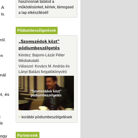
hasznosnak találod a
 A
működésünket, kérlek, támogasd
a lap elkészítését!
is.
Pódiumbeszélgetések
ól.
„Szomszédok közt”
pódiumbeszélgetés
en
Kérdez: Bajomi-Lázár Péter
Médiakutató
Válaszol: Kovács M. András és
Lányi Balázs forgatókönyvíró
nál
t, és
k
>
korábbi pódiumbeszélgetések
is
hogy
Partnereink