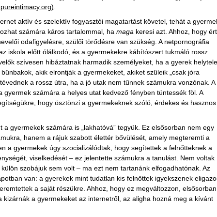
pureintimacy.org)
.
ernet aktív és szelektív fogyasztói magatartást követel, tehát a gyerme
lkozhat számára káros tartalommal, ha
maga
keresi azt. Ahhoz, hogy ér
nevelői odafigyelésre, szülői törődésre van szükség. A netpornográfia
z iskola előtt ólálkodó, és a gyermekekre kábítószert tukmáló rossz
elők szívesen hibáztatnak harmadik személyeket, ha a gyerek helytel
 bűnbakok, akik elrontják a gyermekeket, akiket szüleik „csak jóra
 tévednek a rossz útra, ha a jó utak nem tűnnek számukra vonzónak. A
 a gyermek számára a helyes utat kedvező fényben tüntessék föl. A
segítségükre, hogy ösztönzi a gyermekeknek szóló, érdekes és hasznos
tet a gyermekek számára is „lakhatóvá” tegyük. Ez elsősorban nem egy
számukra, hanem a rájuk szabott élettér bővülését, amely megteremti a
en a gyermekek úgy szocializálódtak, hogy segítettek a felnőtteknek a
nységét, viselkedését – ez jelentette számukra a tanulást. Nem voltak
 külön szobájuk sem volt – ma ezt nem tartanánk elfogadhatónak. Az
apotban van: a gyerekek mint tudatlan kis felnőttek igyekszenek eligazo
 teremtettek a saját részükre. Ahhoz, hogy ez megváltozzon, elsősorban
 kizárnák a gyermekeket az internetről, az aligha hozná meg a kívánt