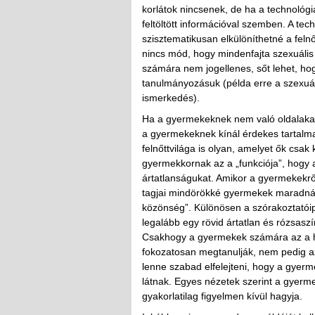
korlátok nincsenek, de ha a technológ
feltöltött információval szemben. A te
szisztematikusan elkülöníthetné a feln
nincs mód, hogy mindenfajta szexuális 
számára nem jogellenes, sőt lehet, hog
tanulmányozásuk (példa erre a szexuáli
ismerkedés).
Ha a gyermekeknek nem való oldalakat 
a gyermekeknek kínál érdekes tartalm
felnőttvilága is olyan, amelyet ők csa
gyermekkornak az a „funkciója”, hogy 
ártatlanságukat. Amikor a gyermekekrő
tagjai mindörökké gyermekek maradnán
közönség”. Különösen a szórakoztatóip
legalább egy rövid ártatlan és rózsasz
Csakhogy a gyermekek számára az a has
fokozatosan megtanulják, nem pedig az
lenne szabad elfelejteni, hogy a gyer
látnak. Egyes nézetek szerint a gyerme
gyakorlatilag figyelmen kívül hagyja.