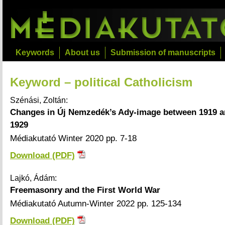
Keywords
About us
Submission of manuscripts
Keyword – political Catholicism
Szénási, Zoltán:
Changes in Új Nemzedék’s Ady-image between 1919 
1929
Médiakutató Winter 2020 pp. 7-18
Download (PDF)
Lajkó, Ádám:
Freemasonry and the First World War
Médiakutató Autumn-Winter 2022 pp. 125-134
Download (PDF)