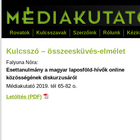
Rovatok
Kulcsszavak
Szerzőink
Rólunk
Kézir
Kulcsszó – összeesküvés-elmélet
Falyuna Nóra:
Esettanulmány a magyar laposföld-hívők online
közösségének diskurzusáról
Médiakutató 2019. tél 65-82 o.
Letöltés (PDF)