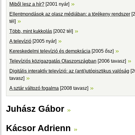
Miből lesz a hír?
[2001 nyár]
Ellentmondások az olasz médiában: a törékeny rendszer
[
tél]
Több, mint kukkolás
[2002 tél]
A televízió
[2005 nyár]
Kereskedelmi televízió és demokrácia
[2005 ősz]
Televíziós közigazgatás Olaszországban
[2006 tavasz]
Digitális interaktív televízió: az (anti)utópisztikus valóság
[2
tavasz]
A sztár változó fogalma
[2008 tavasz]
Juhász Gábor
Kácsor Adrienn